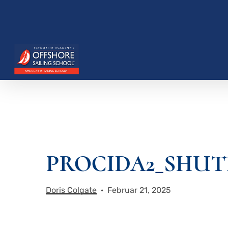
Zum
Hauptinhalt
springen
PROCIDA2_SHUTTE
Drücken Sie die Eingabetaste, um zu suchen, o
Doris Colgate
Februar 21, 2025