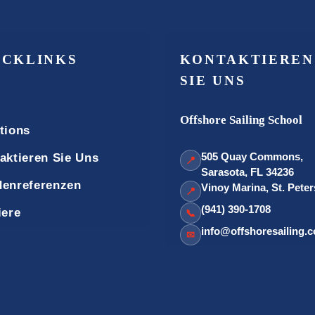
ICKLINKS
KONTAKTIEREN
SIE UNS
Offshore Sailing School
tions
505 Quay Commons,
aktieren Sie Uns
📍
Sarasota, FL 34236
enreferenzen
Vinoy Marina, St. Pete
📍
(941) 390-1708
iere
📞
info@offshoresailing.
✉