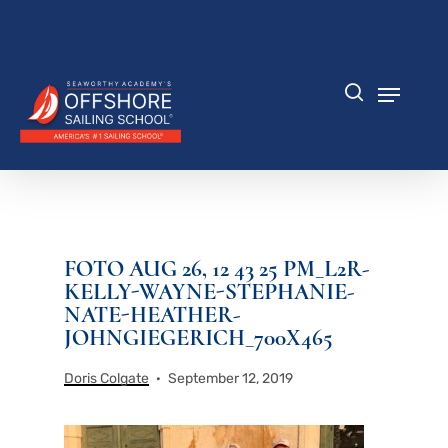
Zum
Hauptinhalt
Menü
springen
schlie
Speisek
Suche
FOTO AUG 26, 12 43 25 PM_L2R-
KELLY-WAYNE-STEPHANIE-
NATE-HEATHER-
JOHNGIEGERICH_700X465
Doris Colgate
September 12, 2019