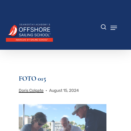
Zum
Hauptinhalt
Menü
springen
schlie
Speisek
Suche
FOTO 015
Doris Colgate
August 15, 2024