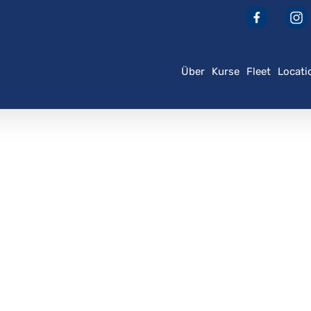
Über
Kurse
Fleet
Locati
der ESC, um zu schließen