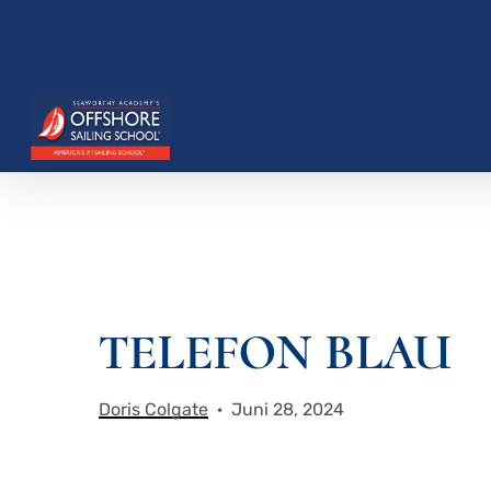
Zum
Hauptinhalt
springen
Drücken Sie die Eingabetaste, um zu suchen, o
TELEFON BLAU
Doris Colgate
Juni 28, 2024