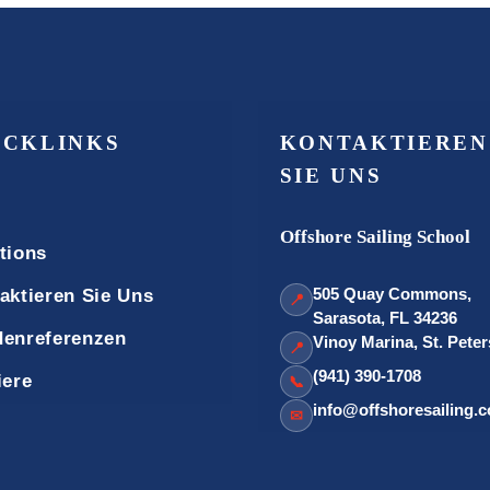
ICKLINKS
KONTAKTIEREN
SIE UNS
Offshore Sailing School
tions
505 Quay Commons,
aktieren Sie Uns
📍
Sarasota, FL 34236
enreferenzen
Vinoy Marina, St. Pete
📍
(941) 390-1708
iere
📞
info@offshoresailing.
✉