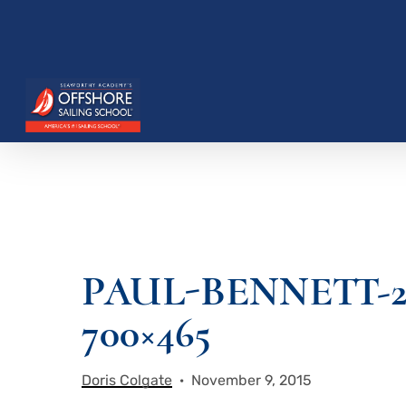
Zum
Hauptinhalt
springen
PAUL-BENNETT-2
Drücken Sie die Eingabetaste, um zu suchen, o
700×465
Doris Colgate
November 9, 2015