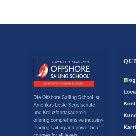
QU
Blog
Loca
Die Offshore Sailing School ist
Kont
Amerikas beste Segelschule
und Kreuzfahrtakademie,
Kund
offering comprehensive industry-
Karr
leading sailing and power boat
courses for all levels
.