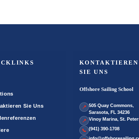
ICKLINKS
KONTAKTIEREN
SIE UNS
Offshore Sailing School
tions
505 Quay Commons,
aktieren Sie Uns
📍
Sarasota, FL 34236
enreferenzen
Vinoy Marina, St. Pete
📍
(941) 390-1708
iere
📞
info@offshoresailing.