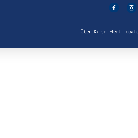
Über
Kurse
Fleet
Locati
der ESC, um zu schließen