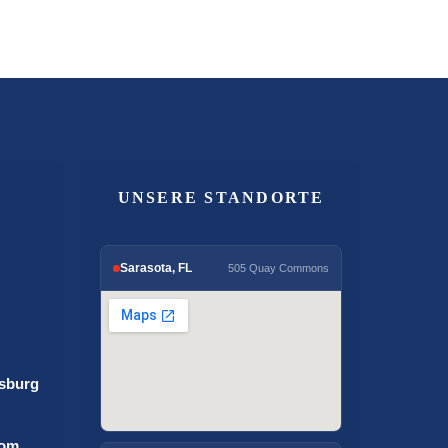
UNSERE STANDORTE
Sarasota, FL
505 Quay Commons
rsburg
com