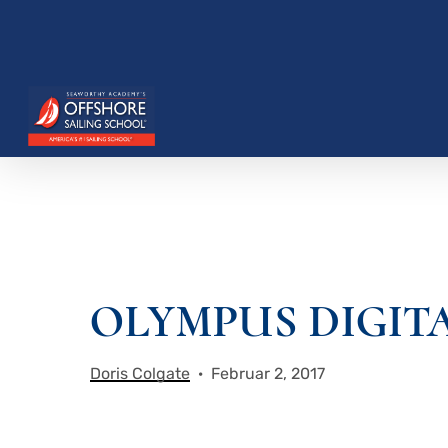
Zum
Hauptinhalt
springen
Drücken Sie die Eingabetaste, um zu suchen, o
OLYMPUS DIGIT
Doris Colgate
Februar 2, 2017