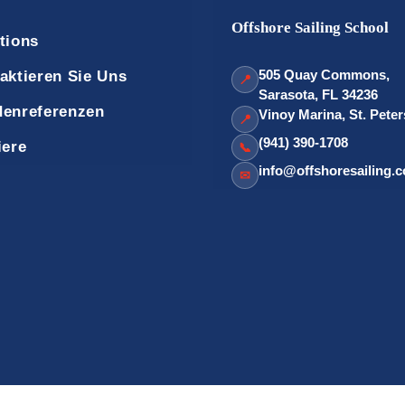
Offshore Sailing School
tions
505 Quay Commons,
aktieren Sie Uns
📍
Sarasota, FL 34236
enreferenzen
Vinoy Marina, St. Pete
📍
(941) 390-1708
iere
📞
info@offshoresailing.
✉