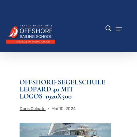
Zum
Hauptinhalt
Menü
springen
schlie
Speisek
Suche
OFFSHORE-SEGELSCHULE
LEOPARD 40 MIT
LOGOS_1920X500
Doris Colgate
Mai 10, 2024