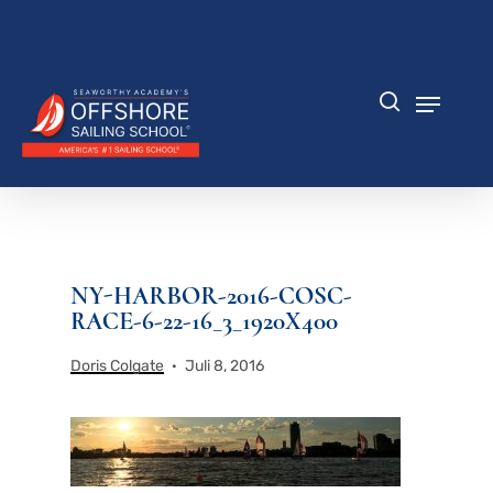
Zum
Hauptinhalt
Menü
springen
schlie
Speisek
Suche
NY-HARBOR-2016-COSC-
RACE-6-22-16_3_1920X400
Doris Colgate
Juli 8, 2016