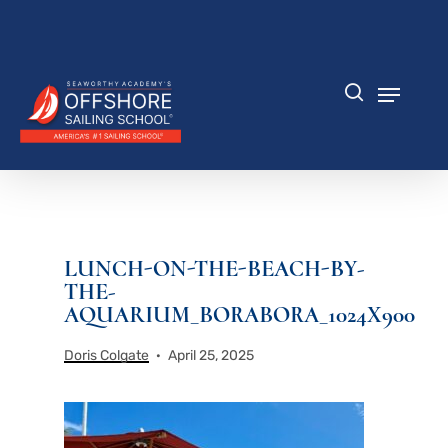
Zum
Hauptinhalt
Menü
springen
schlie
Speisek
Suche
LUNCH-ON-THE-BEACH-BY-
THE-
AQUARIUM_BORABORA_1024X900
Doris Colgate
April 25, 2025