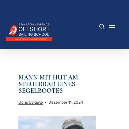
Zum
Hauptinhalt
Menü
springen
schlie
Speisek
Suche
MANN MIT HUT AM
STEUERRAD EINES
SEGELBOOTES
Doris Colgate
Dezember 11, 2024