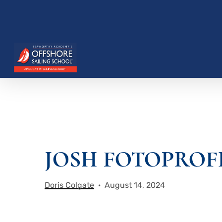
Zum
Hauptinhalt
springen
Drücken Sie die Eingabetaste, um zu suchen, o
JOSH FOTOPROFIL
Doris Colgate
August 14, 2024