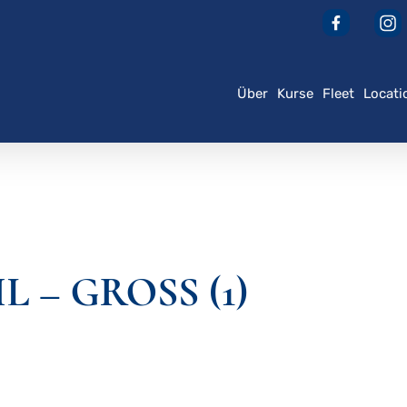
Über
Kurse
Fleet
Locati
der ESC, um zu schließen
 – GROSS (1)