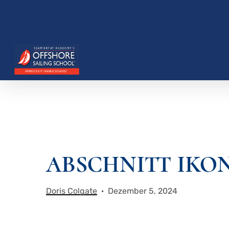
Zum
Hauptinhalt
springen
Drücken Sie die Eingabetaste, um zu suchen, o
ABSCHNITT IKO
Doris Colgate
Dezember 5, 2024