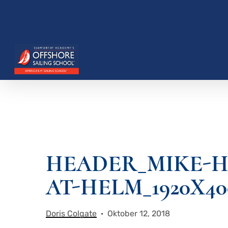
Zum
Hauptinhalt
springen
Drücken Sie die Eingabetaste, um zu suchen, o
HEADER_MIKE-
AT-HELM_1920X40
Doris Colgate
Oktober 12, 2018