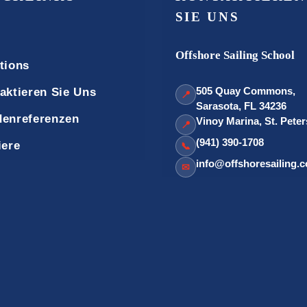
SIE UNS
Offshore Sailing School
tions
505 Quay Commons,
aktieren Sie Uns
📍
Sarasota, FL 34236
enreferenzen
Vinoy Marina, St. Pete
📍
(941) 390-1708
iere
📞
info@offshoresailing.
✉