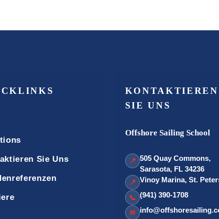
ICKLINKS
KONTAKTIEREN
SIE UNS
Offshore Sailing School
tions
505 Quay Commons,
aktieren Sie Uns
📍
Sarasota, FL 34236
enreferenzen
Vinoy Marina, St. Pete
📍
(941) 390-1708
iere
📞
info@offshoresailing.
✉