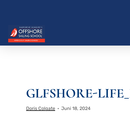
Zum
Hauptinhalt
springen
GLFSHORE-LIFE_
Drücken Sie die Eingabetaste, um zu suchen, o
Doris Colgate
Juni 18, 2024