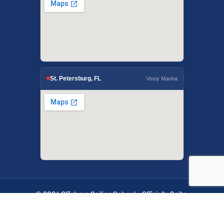
St. Petersburg, FL
Vinoy Marina
© 2026 Offshore Sailing School - Offizielle Seite.
OffshoreSailing.com wird von IUS Digital Solutions
verwaltet.