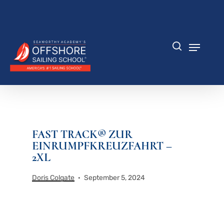
Zum
Hauptinhalt
Menü
springen
schlie
Speisek
Suche
FAST TRACK® ZUR
EINRUMPFKREUZFAHRT –
2XL
Doris Colgate
September 5, 2024