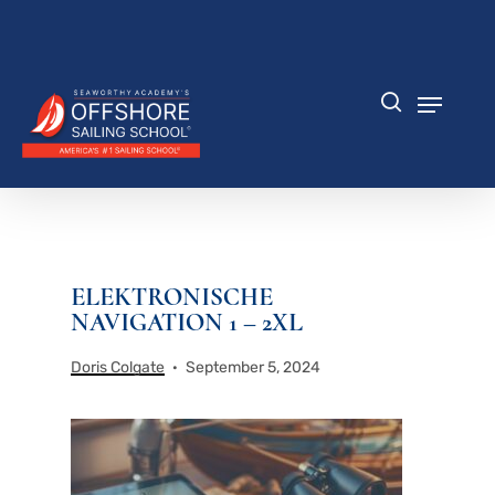
Zum
Hauptinhalt
Menü
springen
schlie
Speisek
Suche
ELEKTRONISCHE
NAVIGATION 1 – 2XL
Doris Colgate
September 5, 2024