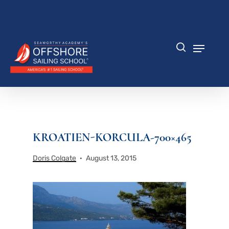
Zum
Hauptinhalt
Menü
springen
schlie
Speisek
Suche
KROATIEN-KORCULA-700×465
Doris Colgate
August 13, 2015