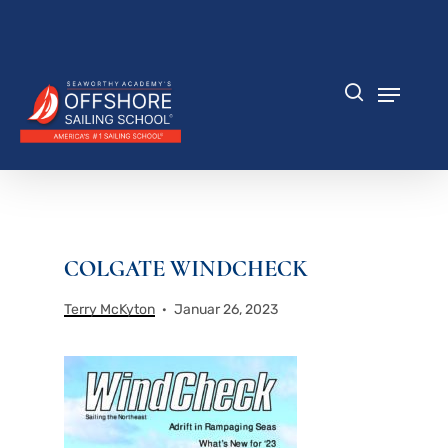
Zum
Hauptinhalt
Menü
springen
schlie
Speisek
Suche
COLGATE WINDCHECK
Terry McKyton
Januar 26, 2023