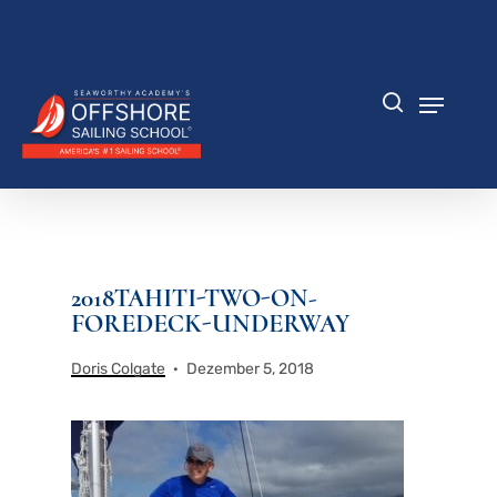
Zum
Hauptinhalt
Menü
springen
schlie
Speisek
Suche
2018
TAHITI-TWO-ON-
FOREDECK-UNDERWAY
Doris Colgate
Dezember 5, 2018