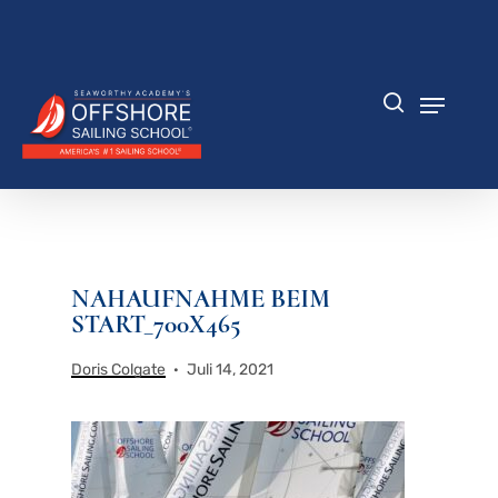
Zum
Hauptinhalt
Menü
springen
schlie
Speisek
Suche
NAHAUFNAHME BEIM
START_700X465
Doris Colgate
Juli 14, 2021