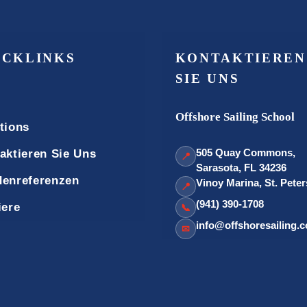
ICKLINKS
KONTAKTIEREN
SIE UNS
Offshore Sailing School
tions
505 Quay Commons,
aktieren Sie Uns
📍
Sarasota, FL 34236
enreferenzen
Vinoy Marina, St. Pete
📍
(941) 390-1708
iere
📞
info@offshoresailing.
✉