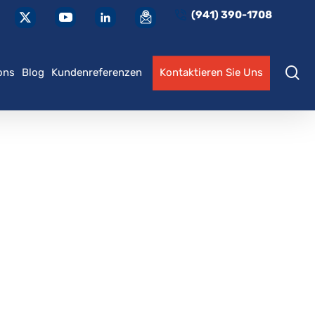
(941) 390-1708
S
ons
Blog
Kundenreferenzen
Kontaktieren Sie Uns
Segeln lernen
Katamaran Endorsement
Fortgeschrittenes
Bareboat-Zertifizierung
Motorbootfahren
Internationale SLC-Lizenz
Bareboat-Chartermeister
Passen Sie Ihr Training
Maßgeschneiderte
individuell an
Schulung
Internationale SLC-P-
Lizenz