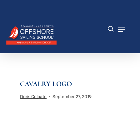
Zum
Hauptinhalt
Menü
springen
schlie
Speisek
Suche
CAVALRY LOGO
Doris Colgate
September 27, 2019