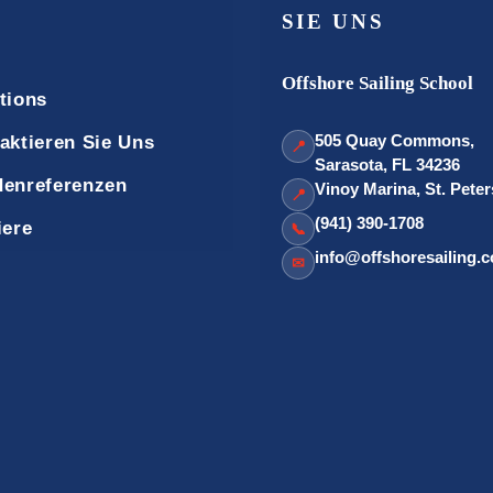
SIE UNS
Offshore Sailing School
tions
505 Quay Commons,
aktieren Sie Uns
📍
Sarasota, FL 34236
enreferenzen
Vinoy Marina, St. Pete
📍
(941) 390-1708
iere
📞
info@offshoresailing.
✉