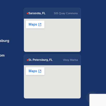
Sarasota, FL
505 Quay Commons
rsburg
com
St. Petersburg, FL
Vinoy Marina