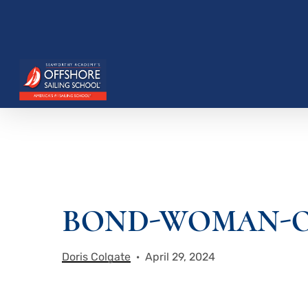
Zum
Hauptinhalt
springen
Drücken Sie die Eingabetaste, um zu suchen, o
BOND-WOMAN-ON
Doris Colgate
April 29, 2024