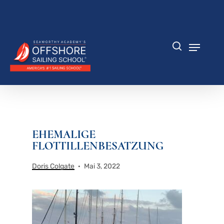
Zum
Hauptinhalt
Menü
springen
schlie
Speisek
Suche
EHEMALIGE
FLOTTILLENBESATZUNG
Doris Colgate
Mai 3, 2022