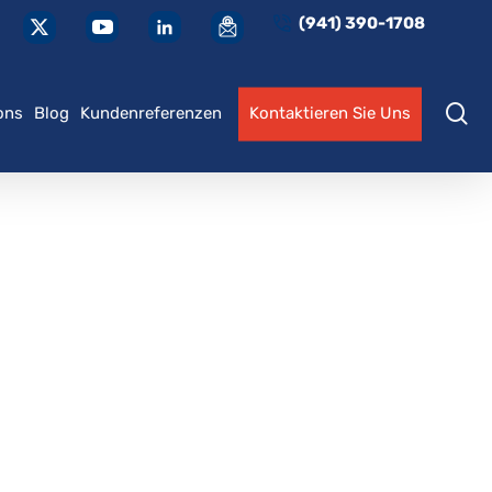
(941) 390-1708
S
ons
Blog
Kundenreferenzen
Kontaktieren Sie Uns
Segeln lernen
Katamaran Endorsement
Fortgeschrittenes
Bareboat-Zertifizierung
Motorbootfahren
Internationale SLC-Lizenz
Bareboat-Chartermeister
Passen Sie Ihr Training
Maßgeschneiderte
individuell an
Schulung
Internationale SLC-P-
Lizenz