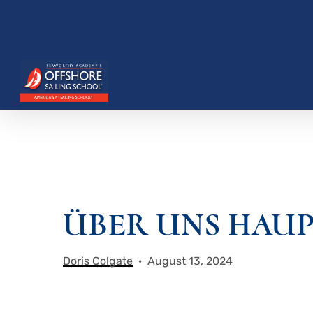
Zum
Hauptinhalt
springen
Drücken Sie die Eingabetaste, um zu suchen, o
ÜBER UNS HAUP
Doris Colgate
August 13, 2024