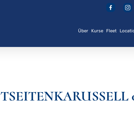
Über
Kurse
Fleet
Locati
der ESC, um zu schließen
TSEITENKARUSSELL 