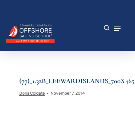
Zum
Hauptinhalt
Menü
springen
schlie
Speisek
Suche
(77)_1.32B_LEEWARDISLANDS_700X465
Doris Colgate
November 7, 2014