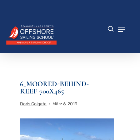
Zum
Hauptinhalt
Menü
springen
schlie
Speisek
Suche
6_MOORED-BEHIND-
REEF_700X465
Doris Colgate
März 6, 2019