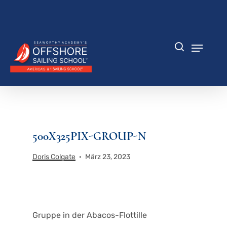
Zum
Hauptinhalt
Menü
springen
schlie
Speisek
Suche
500X325PIX-GROUP-N
Doris Colgate
März 23, 2023
Gruppe in der Abacos-Flottille