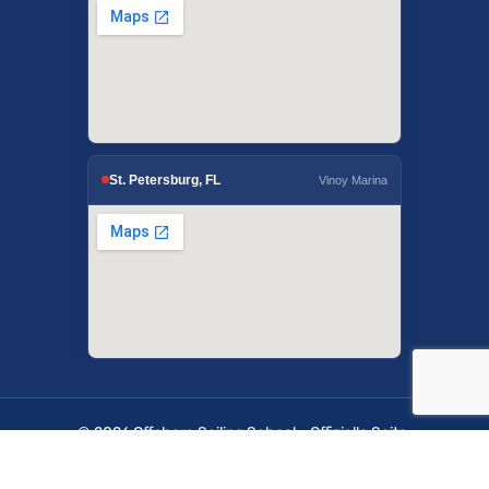
St. Petersburg, FL
Vinoy Marina
© 2026 Offshore Sailing School - Offizielle Seite.
OffshoreSailing.com wird von IUS Digital Solutions
verwaltet.