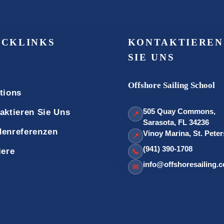
ICKLINKS
KONTAKTIEREN
SIE UNS
Offshore Sailing School
tions
505 Quay Commons,
aktieren Sie Uns
📍
Sarasota, FL 34236
enreferenzen
Vinoy Marina, St. Pete
📍
(941) 390-1708
iere
📞
info@offshoresailing.
✉