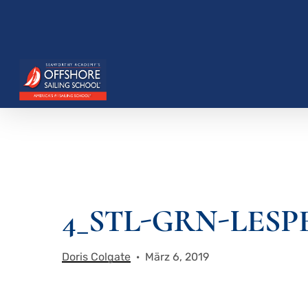
Zum
Hauptinhalt
springen
4_STL-GRN-LESP
Drücken Sie die Eingabetaste, um zu suchen, o
Doris Colgate
März 6, 2019