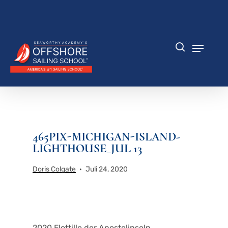
Zum
Hauptinhalt
Menü
springen
schlie
Speisek
Suche
465PIX-MICHIGAN-ISLAND-
LIGHTHOUSE_JUL 13
Doris Colgate
Juli 24, 2020
2020 Flottille der Apostelinseln