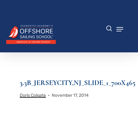
Zum
Hauptinhalt
Menü
springen
schlie
Speisek
Suche
3.3B_JERSEYCITY,NJ_SLIDE_1_700X465
Doris Colgate
November 17, 2014