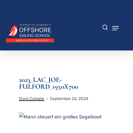
Zum
Hauptinhalt
Menü
springen
schlie
Speisek
Suche
2023_LAC_JOE-
FULFORD_1950X700
Doris Colgate
September 26, 2024