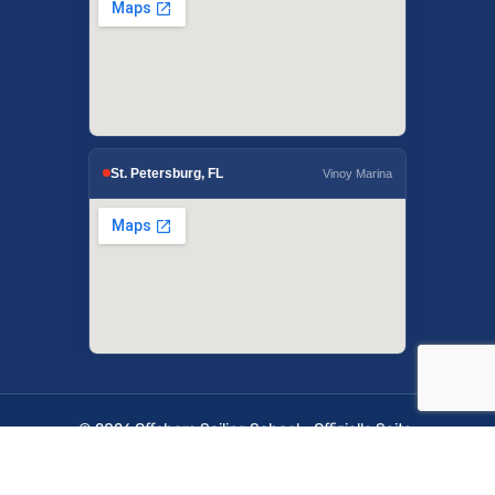
St. Petersburg, FL
Vinoy Marina
© 2026 Offshore Sailing School - Offizielle Seite.
OffshoreSailing.com wird von IUS Digital Solutions
verwaltet.