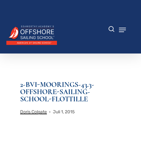
Zum
Hauptinhalt
Menü
springen
schlie
Speisek
Suche
2-BVI-MOORINGS-43.3-
OFFSHORE-SAILING-
SCHOOL-FLOTTILLE
Doris Colgate
Juli 1, 2015