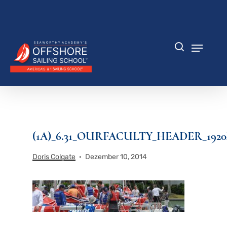
Zum
Hauptinhalt
Menü
springen
schlie
Speisek
Suche
(1A)_6.31_OURFACULTY_HEADER_1920
Doris Colgate
Dezember 10, 2014