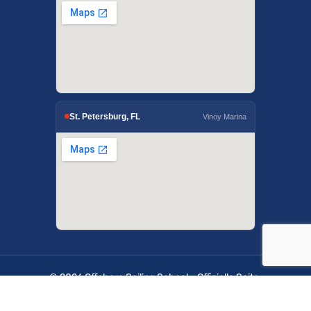
St. Petersburg, FL
Vinoy Marina
© 2026 Offshore Sailing School - Offizielle Seite.
OffshoreSailing.com wird von IUS Digital Solutions
verwaltet.