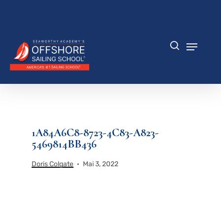
Zum
Hauptinhalt
Menü
springen
schlie
Speisek
Suche
1A84A6C8-8723-4C83-A823-
5469814BB436
Doris Colgate
Mai 3, 2022