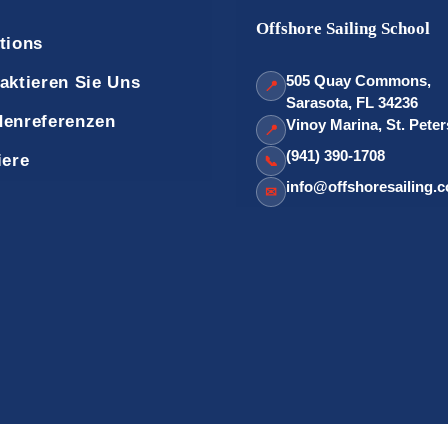
Offshore Sailing School
tions
505 Quay Commons,
aktieren Sie Uns
📍
Sarasota, FL 34236
enreferenzen
Vinoy Marina, St. Pete
📍
(941) 390-1708
iere
📞
info@offshoresailing.
✉