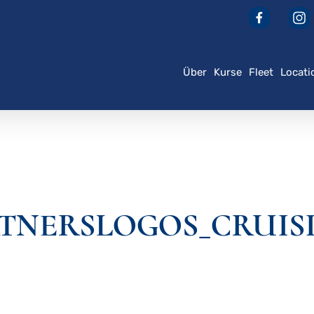
Über
Kurse
Fleet
Locati
der ESC, um zu schließen
PARTNERSLOGOS_CRU