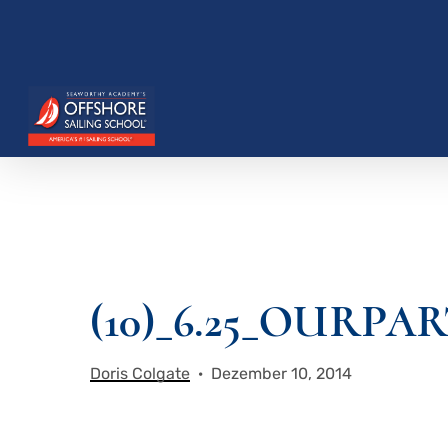
Zum
Hauptinhalt
springen
Drücken Sie die Eingabetaste, um zu suchen, o
(10)_6.25_OUR
Doris Colgate
Dezember 10, 2014