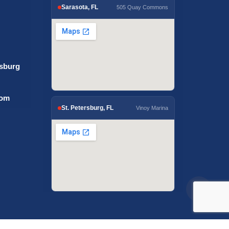
Sarasota, FL
505 Quay Commons
rsburg
com
St. Petersburg, FL
Vinoy Marina