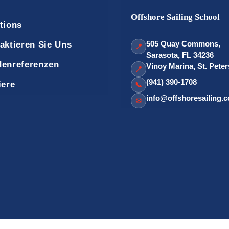
Offshore Sailing School
tions
505 Quay Commons,
aktieren Sie Uns
📍
Sarasota, FL 34236
enreferenzen
Vinoy Marina, St. Pete
📍
(941) 390-1708
iere
📞
info@offshoresailing.
✉