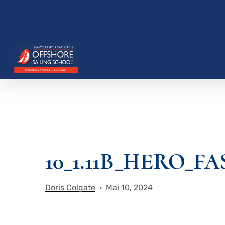
Zum
Hauptinhalt
springen
Drücken Sie die Eingabetaste, um zu suchen, o
10_1.11B_HERO_
Doris Colgate
Mai 10, 2024