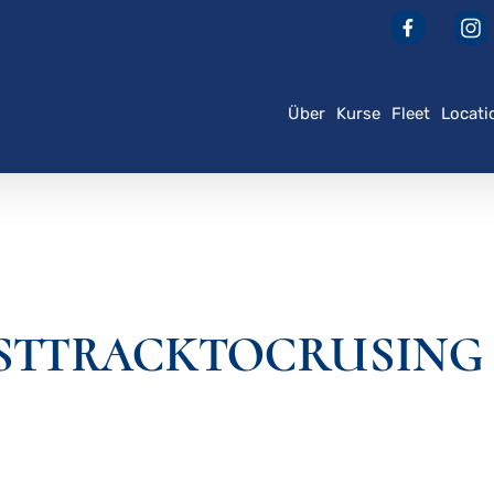
Über
Kurse
Fleet
Locati
der ESC, um zu schließen
FASTTRACKTOCRUSING