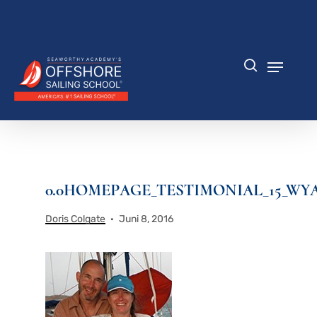
Zum
Hauptinhalt
Menü
springen
schlie
Speisek
Suche
0.0HOMEPAGE_TESTIMONIAL_15_WY
Doris Colgate
Juni 8, 2016